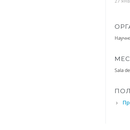
27 ЯН
ОРГ
Научн
МЕС
Sala de
ПО
Пр