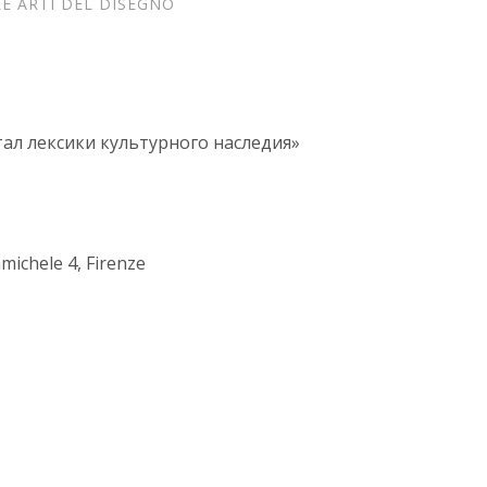
E ARTI DEL DISEGNO
л лексики культурного наследия»
nmichele 4, Firenze